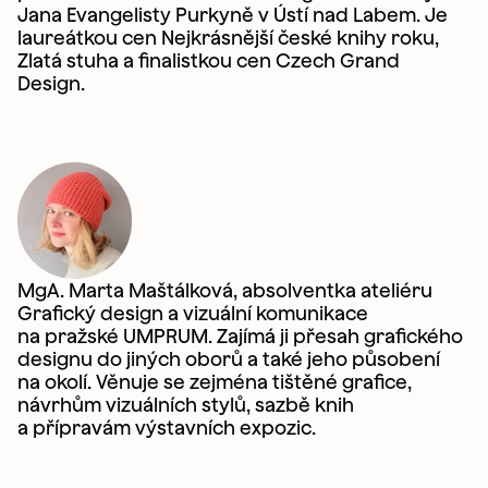
Jana Evangelisty Purkyně v Ústí nad Labem. Je
laureátkou cen Nejkrásnější české knihy roku,
Zlatá stuha a finalistkou cen Czech Grand
Design.
Jméno Příjmení
*
MgA. Marta Maštálková, absolventka ateliéru
Grafický design a vizuální komunikace
na pražské UMPRUM. Zajímá ji přesah grafického
Adresa
*
designu do jiných oborů a také jeho působení
na okolí. Věnuje se zejména tištěné grafice,
návrhům vizuálních stylů, sazbě knih
a přípravám výstavních expozic.
Telefon
*