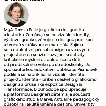
MgA. Tereza Saitz je grafická designérka
a lektorka. Zaměřuje se na vizuální identity,
výstavní grafiku, věnuje se designu publikací
a tvorbě vzdělávacích materiálů. Zajímá
se o edukativní přesah designu a ve svých
projektech se snaží o rozvíjení kreativity,
kritického myšlení a spolupráce u dětí
od předškolního věku po středoškoláky. Je
spoluautorkou edukativní publikace Písmocvik,
podílela se například na vizuální identitě
projektu Identita – příběh českého grafického
designu a bruselské expozice Design &
Transformace. Dlouhodobě spolupracuje
s platformou Designéři dětem a je součástí
grafického studia Marvil. Aktuálně pedagogicky
působí na Fakultě umění a designu Univerzity