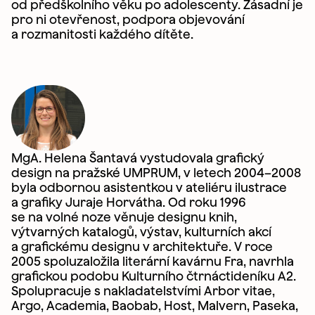
od předškolního věku po adolescenty. Zásadní je
pro ni otevřenost, podpora objevování
a rozmanitosti každého dítěte.
MgA. Helena Šantavá vystudovala grafický
design na pražské UMPRUM, v letech 2004–2008
byla odbornou asistentkou v ateliéru ilustrace
a grafiky Juraje Horvátha. Od roku 1996
se na volné noze věnuje designu knih,
výtvarných katalogů, výstav, kulturních akcí
a grafickému designu v architektuře. V roce
2005 spoluzaložila literární kavárnu Fra, navrhla
grafickou podobu Kulturního čtrnáctideníku A2.
Spolupracuje s nakladatelstvími Arbor vitae,
Argo, Academia, Baobab, Host, Malvern, Paseka,