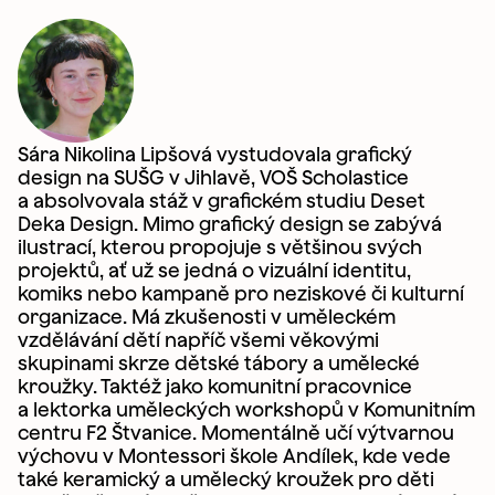
Váš e-mail
*
Objednávám dílnu
*
Sára Nikolina Lipšová vystudovala grafický
design na SUŠG v Jihlavě, VOŠ Scholastice
a absolvovala stáž v grafickém studiu Deset
Deka Design. Mimo grafický design se zabývá
ilustrací, kterou propojuje s většinou svých
Objednáváte-li program pro školu, vyplňte název
projektů, ať už se jedná o vizuální identitu,
školy
komiks nebo kampaně pro neziskové či kulturní
organizace. Má zkušenosti v uměleckém
vzdělávání dětí napříč všemi věkovými
skupinami skrze dětské tábory a umělecké
Preferovaný termín zahájení / časový plán
kroužky. Taktéž jako komunitní pracovnice
a lektorka uměleckých workshopů v Komunitním
centru F2 Štvanice. Momentálně učí výtvarnou
výchovu v Montessori škole Andílek, kde vede
Poznámka k objednávce
také keramický a umělecký kroužek pro děti