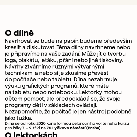
O dílně
Navrhovat se bude na papír, budeme především
kreslit a diskutovat. Téma dílny navrhneme nebo
je připravíme na vaše zadání. Může jít o tvorbu
loga, plakátu, letáku, přání nebo jiné tiskoviny.
Návrhy ztvárníme různými výtvarnými
technikami a nebo si je zkusíme převést
do počítače nebo tabletu. Dílna nezahrnuje
výuku grafických programů, které máte
na tabletu nebo notebooku. Lektorky mohou
dětem pomoct, ale předpokládá se, že svoje
programy děti v základech ovládají.
Nezapomeňte, že počítač je jen nástroj podobně
jako tužka.
Dílna se od roku 2020 koná formou celoročního volitelného kurzu
pro žáky 7. – 9. tříd na
ZŠ Lyčkovo náměstí (Praha).
O lektorkách