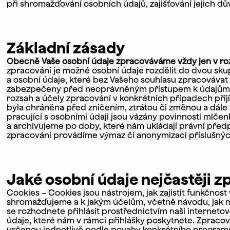
při shromažďování osobních údajů, zajišťování jejich dů
Základní zásady
Obecně Vaše osobní údaje zpracováváme vždy jen v rozs
zpracování je možné osobní údaje rozdělit do dvou sku
a osobní údaje, které bez Vašeho souhlasu zpracováva
zabezpečeny před neoprávněným přístupem k údajům, 
rozsah a účely zpracování v konkrétních případech přij
Jméno
byla chráněna před zničením, ztrátou či změnou a dál
pracující s osobními údaji jsou vázány povinností mlč
a archivujeme po doby, které nám ukládají právní před
zpracování provádíme výmaz či anonymizaci příslušnýc
Příjmení
Jaké osobní údaje nejčastěji 
Cookies – Cookies jsou nástrojem, jak zajistit funkčnost
shromažďujeme a k jakým účelům, včetně návodu, jak mů
Váš e-mail
se rozhodnete přihlásit prostřednictvím naší internet
údaje, které nám v rámci přihlášky poskytnete. Zpraco
určenou jednotlivě podle povahy konkrétního programu,