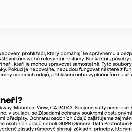
 webovém prohlížeči, který pomáhají ke správnému a be
štěvníkům webů relevantní reklamy. Konkrétní způsoby už
neři, kteří je mohou spravovat samostatně. Tyto soubory
ky. Pokud je nepovolíte, nebudou fungovat některé z funk
hrany osobních údajů, přihlášení nebo vyplnění formulářů
tneři?
kway, Mountain View, CA 94043, Spojené státy americké.
Inc. v souladu se Zásadami ochrany soukromí dostupnými
ími předpisy. Ochranu osobních údajů zajišťujeme zejmén
ně osobních údajů neboli GDPR (General Data Protection R
uvedené zásady rámcově shrnují základní principy, kterým