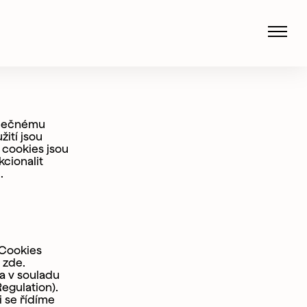
zpečnému
ití jsou
 cookies jsou
cionalit
.
 Cookies
 zde.
a v souladu
egulation).
i se řídíme