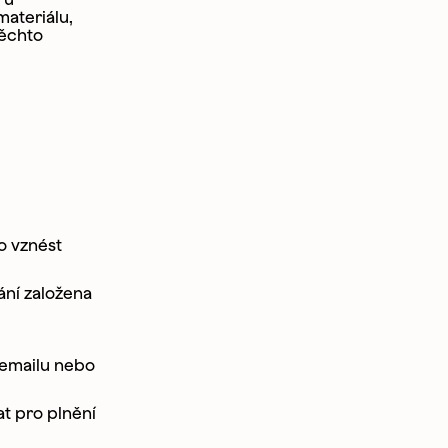
materiálu,
těchto
o vznést
ání založena
m emailu nebo
t pro plnění