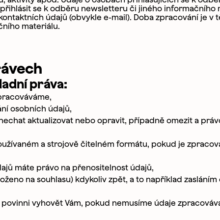
řihlásit se k odběru newsletteru či jiného informačního 
ntaktních údajů (obvykle e-mail). Doba zpracování je v 
ního materiálu.
školy nebo organizace
rávech
 / služby o které máte zájem
ladní práva:
í program
zpracováváme,
a míru
ní osobních údajů,
 nechat aktualizovat nebo opravit, případně omezit a práv
lužby
idat do týmu
informací
oužívaném a strojově čitelném formátu, pokud je zpracov
jů máte právo na přenositelnost údajů,
íce o vašem požadavku
loženo na souhlasu) kdykoliv zpět, a to například zaslání
 povinni vyhovět Vám, pokud nemusíme údaje zpracováva