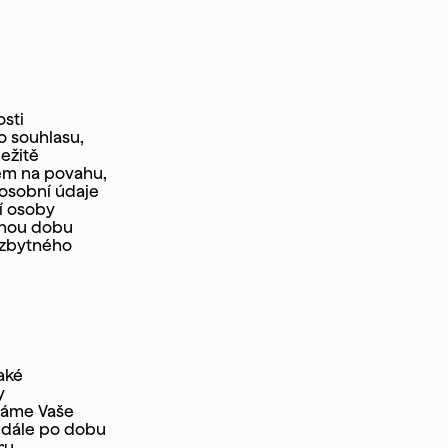
sti
o souhlasu,
ežitě
em na povahu,
 osobní údaje
í osoby
tnou dobu
ezbytného
aké
y
áváme Vaše
a dále po dobu
ru