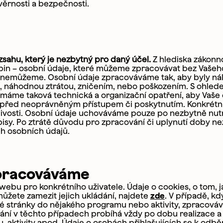
věrnosti a bezpečnosti.
ahu, který je nezbytný pro daný účel.
Z hlediska zákonno
pin – osobní údaje, které můžeme zpracovávat bez Vašeh
t nemůžeme. Osobní údaje zpracováváme tak, aby byly nál
náhodnou ztrátou, zničením, nebo poškozením. S ohled
ímáme taková technická a organizační opatření, aby Vaše
e před neoprávněným přístupem či poskytnutím. Konkrétn
enlivosti. Osobní údaje uchováváme pouze po nezbytně nu
pisy. Po ztrátě důvodu pro zpracování či uplynutí doby n
h osobních údajů.
zpracováváme
 webu pro konkrétního uživatele. Údaje o cookies, o tom, j
žete zamezit jejich ukládání, najdete
zde
. V případě, kd
ové stránky do nějakého programu nebo aktivity, zpracov
vání v těchto případech probíhá vždy po dobu realizace 
 aktivity apod. Údaje o osobách přihlašujících se k odbě