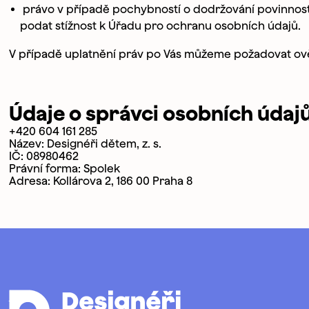
právo v případě pochybností o dodržování povinností
Preferovaný te
podat stížnost k Úřadu pro ochranu osobních údajů.
V případě uplatnění práv po Vás můžeme požadovat ověř
Odkud o nás ví
Údaje o správci osobních údaj
+420 604 161 285
Název: Designéři dětem, z. s.
IČ: 08980462
Právní forma: Spolek
Adresa: Kollárova 2, 186 00 Praha 8