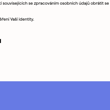
 souvisejících se zpracováním osobních údajů obrátit se 
rmín zahájení / časový plán
ení Vaší identity.
te?
ů