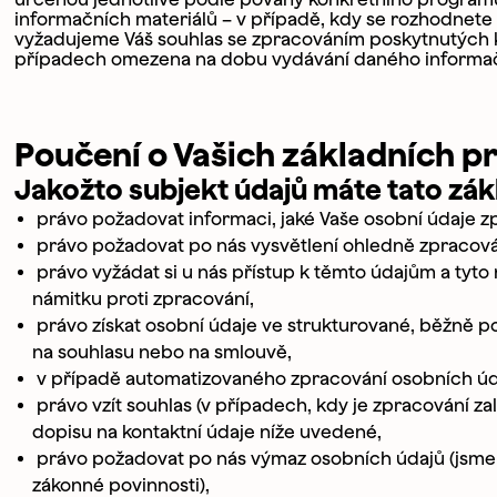
informačních materiálů – v případě, kdy se rozhodnete p
vyžadujeme Váš souhlas se zpracováním poskytnutých ko
případech omezena na dobu vydávání daného informač
Vyplňte název 
Poučení o Vašich základních p
Označte službu
Jakožto subjekt údajů máte tato zák
vzdělávac
právo požadovat informaci, jaké Vaše osobní údaje 
program n
právo požadovat po nás vysvětlení ohledně zpracová
dílnu
právo vyžádat si u nás přístup k těmto údajům a tyto
grafické s
chci se př
námitku proti zpracování,
chci více 
právo získat osobní údaje ve strukturované, běžně p
jiné
na souhlasu nebo na smlouvě,
v případě automatizovaného zpracování osobních úda
Napište nám v
právo vzít souhlas (v případech, kdy je zpracování za
dopisu na kontaktní údaje níže uvedené,
právo požadovat po nás výmaz osobních údajů (jsme
zákonné povinnosti),